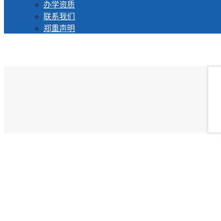
办学资质
联系我们
郑重声明
一级建造师
|
二级建造师
|
学历教育
|
安管人员
|
九大员
|
八大工
学校简介
|
学校荣誉
|
师资力量
|
办学资质
|
联系我们
|
郑重声明
全国热线：87066550