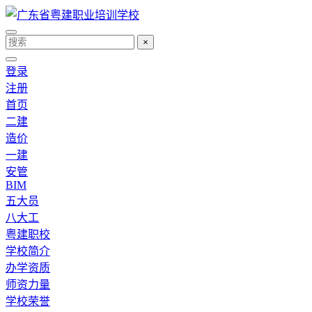
×
登录
注册
首页
二建
造价
一建
安管
BIM
五大员
八大工
粤建职校
学校简介
办学资质
师资力量
学校荣誉