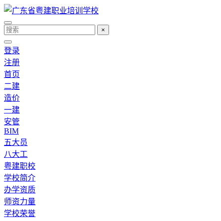
×
登录
注册
首页
二建
造价
一建
安管
BIM
五大员
八大工
粤建职校
学校简介
办学资质
师资力量
学校荣誉