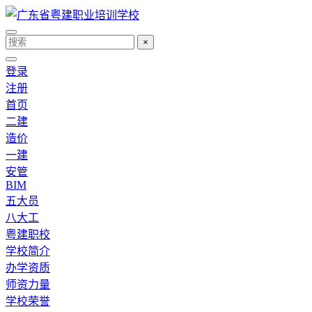
×
登录
注册
首页
二建
造价
一建
安管
BIM
五大员
八大工
粤建职校
学校简介
办学资质
师资力量
学校荣誉