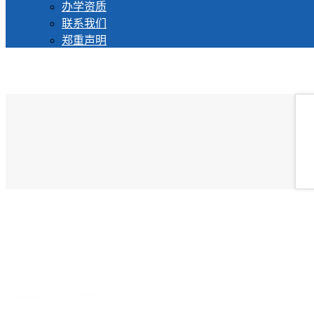
办学资质
联系我们
郑重声明
一级建造师
|
二级建造师
|
学历教育
|
安管人员
|
九大员
|
八大工
学校简介
|
学校荣誉
|
师资力量
|
办学资质
|
联系我们
|
郑重声明
全国热线：87066550