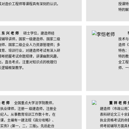
其对造价工程师等课程具有深刻的认识。
授课特
特的解
王东兴老师
硕士学位，建造师经
规辅导讲师，国家一级建造师、国家二级
技术与
询师、国家二级企业人力资源管理师；多
造师《
教育、培训行业，对建造师考试有深入研
特色：
清晰把握考试命题规律，讲课幽默风趣，
特的教
出，直击考点，注重对知识点的梳理归
全工程
长逻辑框架教学。
师、一
峰老师
全国重点大学法学院教师，
董祥老师
执业律师，注册一 级建造师，注册全
建造师（市政公用
经纪人。从事教育培训工作数十年，在
表科研论文三十余
授课，主编有一建法规《高分攻略》、
执业资格考试的命
实务》(第一，二，三版)。先后赴台
师考前辅导方面具