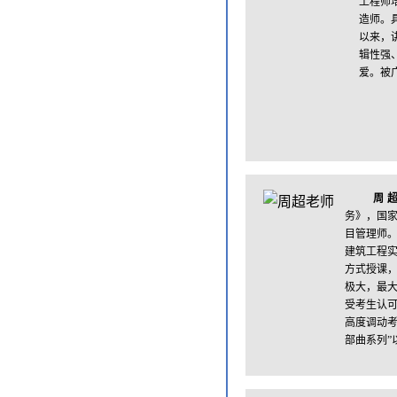
工程师
造师。
以来，
辑性强
爱。被
周
务》，国家
目管理师
建筑工程
方式授课
极大，最
受考生认
高度调动考
部曲系列”