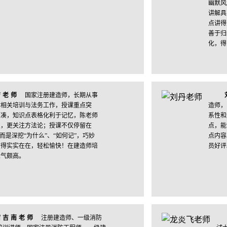
幽默风
讲解具
点讲得
善于归
化，得
洁老师
国家注册建造师，长期从事
律相关培训与法务工作，授课重点突
造师，
紧凑，知识点表格化利于记忆，陈老师
系性和
点，更关注方法论；授课不仅停留在
点，能
，而是深挖“为什么”、“如何记”，巧妙
点内容
变得实实在在，轻松愉快！在建造师培
员好评
人气颇高。
宿吉南老师
注册建造师、一级消防