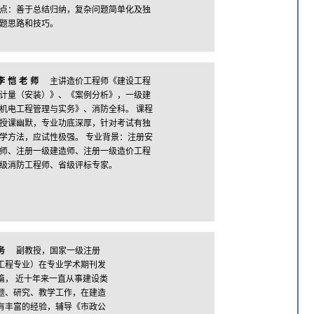
点：善于总结归纳，复杂问题简单化及独
题思路和技巧。
李恺老师
主讲造价工程师《建设工程
计量（安装）》、《案例分析》，一级建
机电工程管理与实务》、消防全科。 课程
授课幽默，专业功底深厚，针对考试有独
学方法，应试性极强。 专业背景：注册安
师、注册一级建造师、注册一级造价工程
级消防工程师、省级评标专家。
务
副教授，国家一级注册
工程专业）在专业学术期刊发
篇， 近十年来一直从事建设类
题、研究、教学工作，在建造
有丰富的经验，辅导《市政公