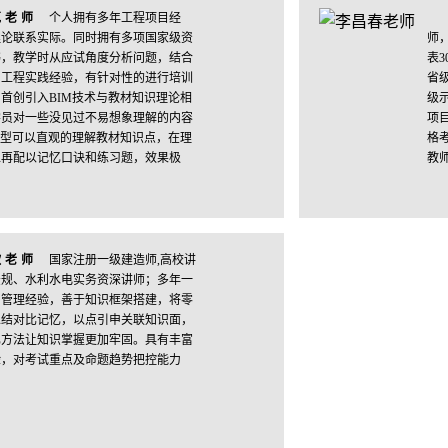
克老师
个人拥有多年工程项目经
理论联系实际。同时拥有多项国家级资
师
书，教学时从应试角度分析问题，结合
表
与工程实践经验，有针对性的进行培训
省
首创引入BIM技术与教材知识理论相
级
学员对一些没见过不易想象理解的内容
项
模型可以直观的理解教材知识点，在理
格
上再配以记忆口诀和练习题，效果极
教
欣老师
国家注册一级建造师,高校讲
法规、水利水电实务资深讲师；多年一
目管理经验，善于知识框架搭建，将零
总结对比记忆，以点引申关联知识面，
忆方法让知识掌握更加牢固。具有丰富
验，对考试重点及命题趋势把控能力