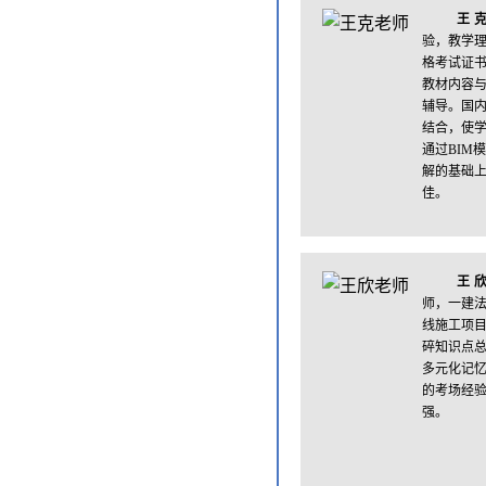
王
验，教学
格考试证
教材内容
辅导。国内
结合，使
通过BIM
解的基础
佳。
王
师，一建
线施工项
碎知识点
多元化记
的考场经
强。