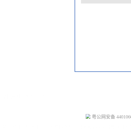
一级建造师
|
二级建造师
|
学历教育
|
安管人员
|
九大员
|
八大工
学校简介
|
学校荣誉
|
师资力量
|
办学资质
|
联系我们
|
郑重声明
全国热线：87066550
站点地图
© 2013- 2026 广东省粤建职业培训学校
粤公网安备 4401060
总部地址：广州市天河区高科路37号国家大学科技园粤新园