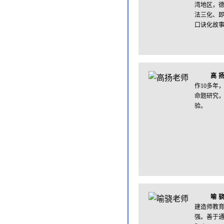
湾地区，
法三化、
口诀化故
高
作10多年
命题研究
验。
喻
建造师教
强。善于