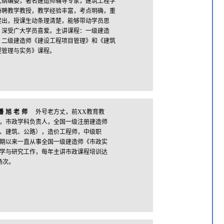
大纲编委，著名建造师辅导专家，建筑工程学
特聘教学教授，教学经验丰富，考点明确，重
突出，授课生动条理清楚，能够带动学员思
，深受广大学员喜爱。主讲课程：一级建造
、二级建造师《建设工程项目管理》和《建筑
程管理与实务》课程。
潘旭老师
外号老方丈，前XX教育教
，市政学科负责人，全国一级注册建造师
、建筑、公路），造价工程师，中级职
期以来一直从事全国一级建造师《市政实
学与研究工作，每年主讲市政课程培训达
余场次。