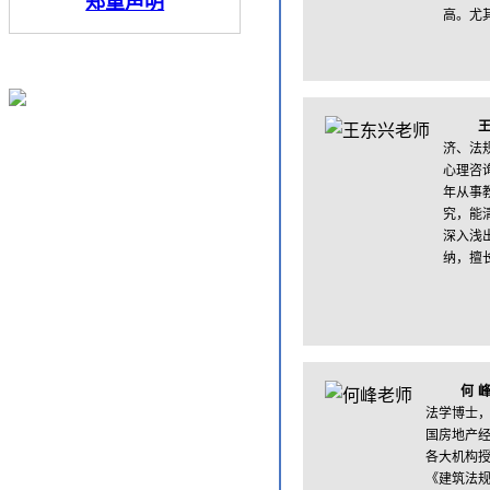
郑重声明
高。尤
济、法
心理咨
年从事
究，能
深入浅
纳，擅
何
法学博士，
国房地产
各大机构
《建筑法规