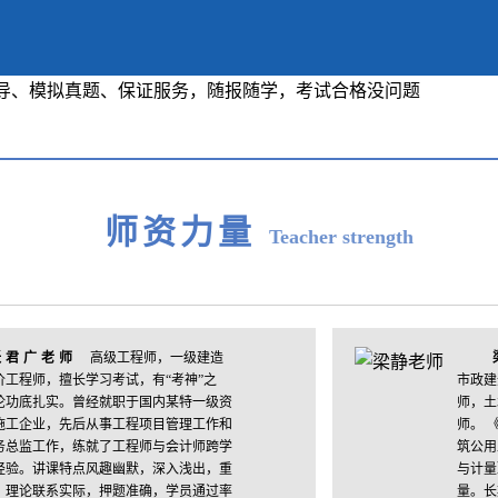
师资力量
Teacher strength
张君广老师
高级工程师，一级建造
价工程师，擅长学习考试，有“考神”之
市政建
论功底扎实。曾经就职于国内某特一级资
师，土
施工企业，先后从事工程项目管理工作和
师。 
务总监工作，练就了工程师与会计师跨学
筑公用
经验。讲课特点风趣幽默，深入浅出，重
与计量
，理论联系实际，押题准确，学员通过率
量。长