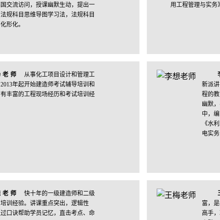
德国交流访问，授课幽默生动，提出一
用工程管理与实务
即法规科目思维导图学习法，法规科目
事化形化。
扬老师
从事化工项目设计和管理工
，2013年起开始建造师考试辅导培训和
新派讲
，有丰富的工程现场经历和考试培训经
程的教
幽默，
中，编
《水利
电实务
骁老师
快十年的一级建造师和二级
育培训经验。讲课重点突出，逻辑性
富，是
通过口诀帮助学员记忆，直击考点、命
高手，