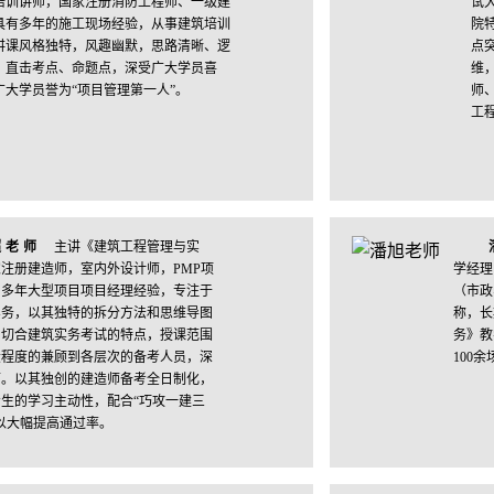
培训讲师，国家注册消防工程师、一级建
试
具有多年的施工现场经验，从事建筑培训
院
讲课风格独特，风趣幽默，思路清晰、逻
点
、直击考点、命题点，深受广大学员喜
维
广大学员誉为“项目管理第一人”。
师
工
超老师
主讲《建筑工程管理与实
注册建造师，室内外设计师，PMP项
学经理
。多年大型项目项目经理经验，专注于
（市政
实务，以其独特的拆分方法和思维导图
称，长
，切合建筑实务考试的特点，授课范围
务》教
大程度的兼顾到各层次的备考人员，深
100
可。以其独创的建造师备考全日制化，
生的学习主动性，配合“巧攻一建三
以大幅提高通过率。