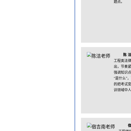
题点。
陈
工程类法
出，节奏
强调知识
“是什么”
的把考试
训领域中