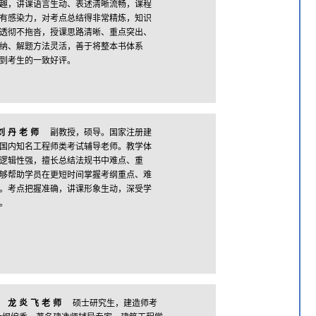
趣，讲课语言生动、表述清晰流畅，课程
有感染力，对考点总结得非常精炼，知识
透彻不拖沓，授课思路清晰、重点突出、
纳、解题方法灵活，善于将整本书体系
到考生的一致好评。
刘丹老师
副教授，硕导。国家注册建
国内知名工程师类考试辅导老师。教学体
逻辑性强，擅长总结法规书中难点、重
够帮助学员在更短时间掌握考纲重点、难
。考点把握准确，讲课形象生动，深受学
。
龙炎飞老师
硕士研究生，建造师考