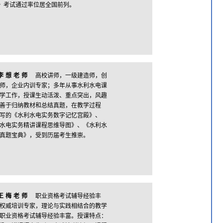
》考试通过率位居全国前列。
李想老师
高校讲师，一级建造师，创
师，企业内训专家；多年从事水利水电课
学工作，授课生动活泼、重点突出，风趣
善于归纳教材和总结真题，在教学过程
写的《水利水电实务数字记忆宫殿》、
水电实务精讲课程思维导图》、《水利水
真题宝典》，受到历届考生推崇。
王梅老师
职业资格考试辅导经验丰
权威培训专家，理论与实践相结合的教学
职业资格考试辅导经验丰富。授课特点：