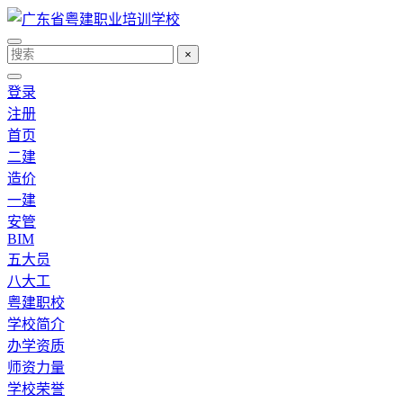
×
登录
注册
首页
二建
造价
一建
安管
BIM
五大员
八大工
粤建职校
学校简介
办学资质
师资力量
学校荣誉