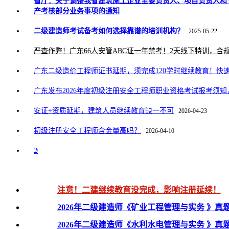
省厅：关于调整我省建筑施工企业主要负责人、项目负责人和
产考核部分业务事项的通知
二级建造师考试备考如何选择靠谱的培训机构？
2025-05-22
严查作弊！广东66人安管ABC证一年禁考！2天线下特训，合
广东二级造价工程师证书延期，须完成120学时继续教育！快
广东发布2026年度初级注册安全工程师职业资格考试报考须知，
安证+资质延期，建筑人员继续教育缺一不可
2026-04-23
初级注册安全工程师含金量高吗？
2026-04-10
2026年广东二建报考网址，附完整网报流程！
2026-03-16
注意！二建继续教育没完成，影响注册延续！
2026年二级建造师《矿业工程管理与实务 》真
2026年二级建造师《水利水电管理与实务 》真