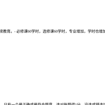
续教育。- 必修课60学时，选修课60学时，专业增加，学时也增加
，只有一个最正确或最符合题意。选对每题得1分，没选或错选均不