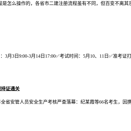
程是怎么操作的，各省市二建注册流程虽有不同，但百变不离其宗
月3日9:00-3月14日17:00✅考试时间：5月10、11日✅准考证打印：
规持证通关
2026年全省安管人员安全生产考核严查落幕：纪某霞等66名考生