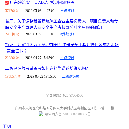
广东建筑安全员ABC证常见问题解答
热
5717阅读
2026-05-08 11:27:00
考试资讯
省厅：关于调整我省建筑施工企业主要负责人、项目负责人和专
职安全生产管理人员安全生产考核部分业务事项的通知
2933阅读
2026-03-27 11:53:00
考试资讯
持证 = 月薪 1.8 万 + 落户加分！注册安全工程师凭什么成为职场
“黄金证书”？
2298阅读
2026-04-27 15:15:00
考试资讯
二级建造师考试备考如何选择靠谱的培训机构？
13695阅读
2025-05-22 13:55:00
二级建造师
全国热线：020-87066550
广州市天河区高科路37号国家大学科技园粤新园区A栋二楼、三楼
粤公网安备 44010602008335号
主页