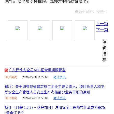
条件。证书与职称挂钩，是你升职的必备证书。
来源于网络，侵删~！
上一篇
下一篇
编
辑
推
荐
广东建筑安全员ABC证常见问题解答
热
5882阅读
2026-05-08 11:27:00
考试资讯
省厅：关于调整我省建筑施工企业主要负责人、项目负责人和专
职安全生产管理人员安全生产考核部分业务事项的通知
3082阅读
2026-03-27 11:53:00
考试资讯
持证 = 月薪 1.8 万 + 落户加分！注册安全工程师凭什么成为职场
“黄金证书”？