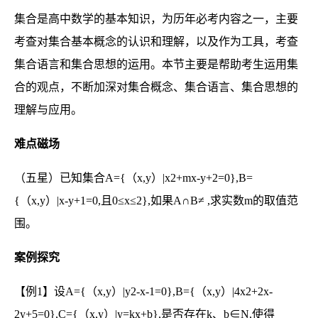
集合是高中数学的基本知识，为历年必考内容之一，主要
考查对集合基本概念的认识和理解，以及作为工具，考查
集合语言和集合思想的运用。本节主要是帮助考生运用集
合的观点，不断加深对集合概念、集合语言、集合思想的
理解与应用。
难点磁场
（五星
）已知集合
A={
（
x,y
）
|x2+mx-y+2=0},B=
{
（
x,y
）
|x-y+1=0,
且
0
≤
x
≤
2},
如果
A
∩
B
≠
,
求实数
m
的取值范
围。
案例探究
【例1】
设
A={
（
x,y
）
|y2-x-1=0},B={
（
x,y
）
|4x2+2x-
2y+5=0},C={
（
x,y
）
|y=kx+b},
是否存在
k
、
b
∈
N,
使得