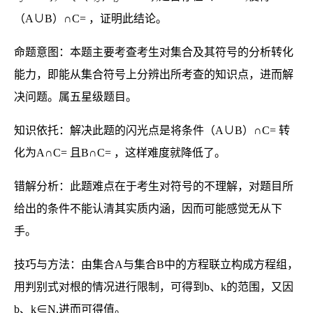
（
A
∪
B
）∩
C=
，证明此结论。
命题意图：本题主要考查考生对集合及其符号的分析转化
能力，即能从集合符号上分辨出所考查的知识点，进而解
决问题。属五星级题目。
知识依托：解决此题的闪光点是将条件（
A
∪
B
）∩
C=
转
化为
A
∩
C=
且
B
∩
C=
，这样难度就降低了。
错解分析：此题难点在于考生对符号的不理解，对题目所
给出的条件不能认清其实质内涵，因而可能感觉无从下
手。
技巧与方法：由集合
A
与集合
B
中的方程联立构成方程组，
用判别式对根的情况进行限制，可得到
b
、
k
的范围，又因
b
、
k
∈
N,
进而可得值。