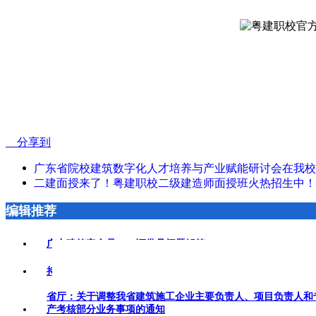
分享到
广东省院校建筑数字化人才培养与产业赋能研讨会在我校
二建面授来了！粤建职校二级建造师面授班火热招生中！
编辑推荐
广东建筑安全员ABC证常见问题解答
2026-05-08
持证 = 月薪 1.8 万 + 落户加分！注册安全工程师凭什么成为职
省厅：关于调整我省建筑施工企业主要负责人、项目负责人和
产考核部分业务事项的通知