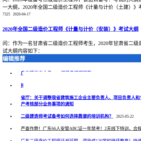
一大纲，2020年全国二级造价工程师《计量与计价（土建）》考试
7325
2020-04-17
2020年全国二级造价工程师《计量与计价（安装）》考试大纲
问：作为一名甘肃省二级造价工程师考生，2020年甘肃省二
试大纲内容如下：
编辑推荐
广东建筑安全员ABC证常见问题解答
2026-05-08
持证 = 月薪 1.8 万 + 落户加分！注册安全工程师凭什么成为职
省厅：关于调整我省建筑施工企业主要负责人、项目负责人和
产考核部分业务事项的通知
二级建造师考试备考如何选择靠谱的培训机构？
2025-05-22
严查作弊！广东66人安管ABC证一年禁考！2天线下特训，合
广东二级造价工程师证书延期，须完成120学时继续教育！快