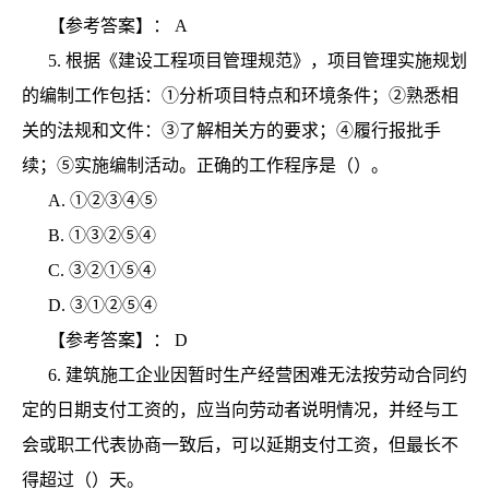
【参考答案】：
A
5.
根据《建设工程项目管理规范》，项目管理实施规划
的编制工作包括：①分析项目特点和环境条件；②熟悉相
关的法规和文件：③了解相关方的要求；④履行报批手
续；⑤实施编制活动。正确的工作程序是（）。
A.
①②③④⑤
B.
①③②⑤④
C.
③②①⑤④
D.
③①②⑤④
【参考答案】：
D
6.
建筑施工企业因暂时生产经营困难无法按劳动合同约
定的日期支付工资的，应当向劳动者说明情况，并经与工
会或职工代表协商一致后，可以延期支付工资，但最长不
得超过（）天。