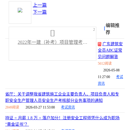
上一篇
下一篇
编辑推
2
荐
2022年一建（补考）项目管理考试真题及答案解析（全）.pdf
广东建筑安
热
全员ABC证常
见问题解答
5612阅读
2026-05-08
11:27:00
考试
资讯
省厅：关于调整我省建筑施工企业主要负责人、项目负责人和专
职安全生产管理人员安全生产考核部分业务事项的通知
2849阅读
2026-03-27 11:53:00
考试资讯
持证 = 月薪 1.8 万 + 落户加分！注册安全工程师凭什么成为职场
“黄金证书”？