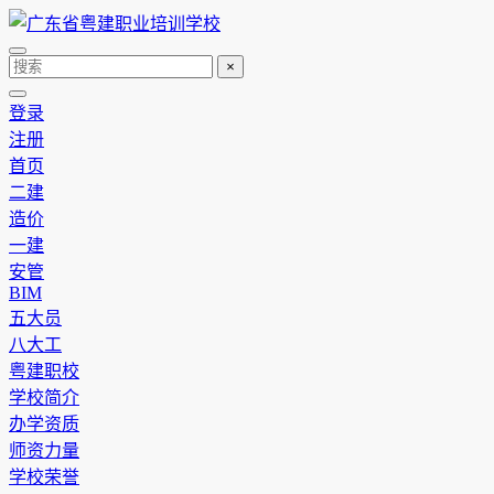
×
登录
注册
首页
二建
造价
一建
安管
BIM
五大员
八大工
粤建职校
学校简介
办学资质
师资力量
学校荣誉