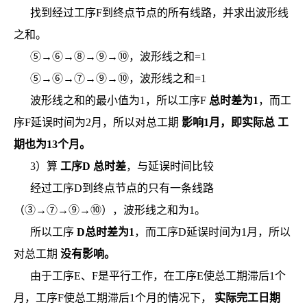
找到经过工序F到终点节点的所有线路，并求出波形线
之和。
⑤→⑥→⑧→⑨→⑩，波形线之和=1
⑤→⑥→⑦→⑨→⑩，波形线之和=1
波形线之和的最小值为1，所以工序F
总时差为1
，而工
序F延误时间为2月，所以对总工期
影响1月，即实际总
工
期也为13个月。
3）算
工序D
总时差
，与延误时间比较
经过工序D到终点节点的只有一条线路
（③→⑦→⑨→⑩），波形线之和为1。
所以工序
D总时差为1
，而工序D延误时间为1月，所以
对总工期
没有影响。
由于工序E、F是平行工作，在工序E使总工期滞后1个
月，工序F使总工期滞后1个月的情况下，
实际完工日期