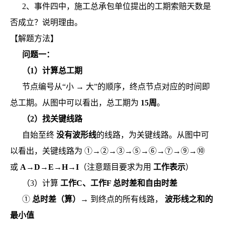
2、事件四中，施工总承包单位提出的工期索赔天数是
否成立？说明理由。
【解题方法】
问题一：
（1）计算总工期
节点编号从“小 → 大”的顺序，终点节点对应的时间即
总工期。从图中可以看出，总工期为
15周
。
（2）找关键线路
自始至终
没有波形线
的线路，为关键线路。从图中可
以看出，关键线路为 ①→②→③→⑤→⑥→⑦→⑨→⑩
或
A→D→E→H→I
（注意题目要求为用
工作表示
）
（3）计算
工作C、工作F 总时差和自由时差
①
总时差（算）
→ 到终点的所有线路，
波形线之和的
最小值