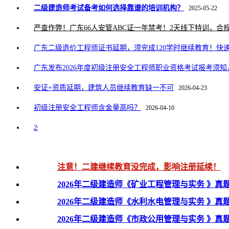
二级建造师考试备考如何选择靠谱的培训机构？
2025-05-22
严查作弊！广东66人安管ABC证一年禁考！2天线下特训，合
广东二级造价工程师证书延期，须完成120学时继续教育！快
广东发布2026年度初级注册安全工程师职业资格考试报考须知，
安证+资质延期，建筑人员继续教育缺一不可
2026-04-23
初级注册安全工程师含金量高吗？
2026-04-10
2026年广东二建报考网址，附完整网报流程！
2026-03-16
注意！二建继续教育没完成，影响注册延续！
2026年二级建造师《矿业工程管理与实务 》真
2026年二级建造师《水利水电管理与实务 》真
2026年二级建造师《市政公用管理与实务 》真