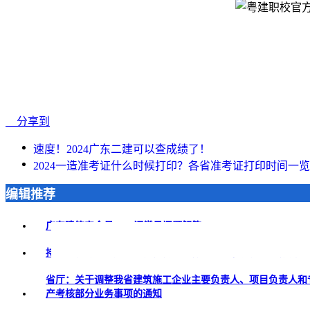
分享到
速度！2024广东二建可以查成绩了！
2024一造准考证什么时候打印？各省准考证打印时间一
编辑推荐
广东建筑安全员ABC证常见问题解答
2026-05-08
持证 = 月薪 1.8 万 + 落户加分！注册安全工程师凭什么成为职
省厅：关于调整我省建筑施工企业主要负责人、项目负责人和
产考核部分业务事项的通知