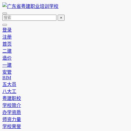
×
登录
注册
首页
二建
造价
一建
安管
BIM
五大员
八大工
粤建职校
学校简介
办学资质
师资力量
学校荣誉