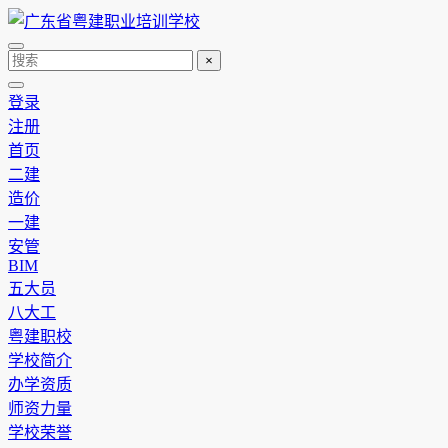
×
登录
注册
首页
二建
造价
一建
安管
BIM
五大员
八大工
粤建职校
学校简介
办学资质
师资力量
学校荣誉